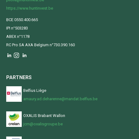
https://www.huntinvest.be
BCE 0550.400.665
IPI n°503283
ABEX n°1178
RC Pro SA AXA Belgium n°730.390.160
PARTNERS
Belfius Liège
amaury.ad.deharenne@mandat.belfius.be
OXALIS Brabant Wallon
jcm@oxalisgroupe.be