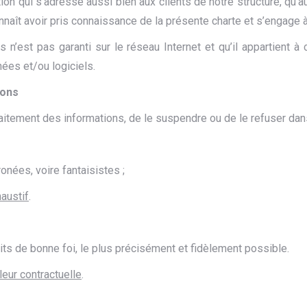
ation qui s’adresse aussi bien aux clients de notre structure, qu’
onnaît avoir pris connaissance de la présente charte et s’engage à
 n’est pas garanti sur le réseau Internet et qu’il appartient 
ées et/ou logiciels.
ions
aitement des informations, de le suspendre ou de le refuser dans
onées, voire fantaisistes ;
haustif
.
its de bonne foi, le plus précisément et fidèlement possible.
eur contractuelle
.