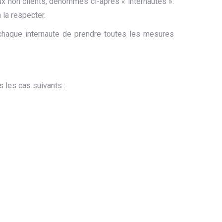
aux non clients, dénommés ci-après « internautes ».
 la respecter.
à chaque internaute de prendre toutes les mesures
 les cas suivants :