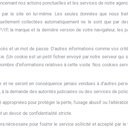
ncernant nos actions ponctuelles et les services de notre agen
 par le site en lui-même. Les seules données que nous tra
tuellement collectées automatiquement ne le sont que par de
P/IP, la marque et la dernière version de votre navigateur, le
cès et un mot de passe. D’autres informations comme vos critèr
. (Un cookie est un petit fichier envoyé par notre serveur qui s’
n nombre d’informations relatives à cette visite. Nos cookies serv
ne et ne seront en conséquence jamais vendues à d’autres per
a demande des autorités judiciaires ou des services de police, s
propriées pour protéger la perte, l’usage abusif ou l’altération
n devoir de confidentialité stricte.
 nécessaire pour fournir le service sollicité et accepté par le 