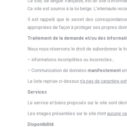
Ce site, de langue française, est un site d’inform
Ce site est soumis à la loi belge. L’internaute rec
Il est rappelé que le secret des correspondances
appropriées de façon à protéger ses propres donn
Traitement de la demande et/ou des informat
Nous nous réservons le droit de subordonner le tr
– informations incomplètes ou incorrectes ;
– Communication de données
manifestement
err
La liste reprise ci-dessus
n’a pas de caractère ex
Services
Le service et biens proposés sur le site sont décr
Les images présentées sur le site n’ont
aucune val
Disponibilité