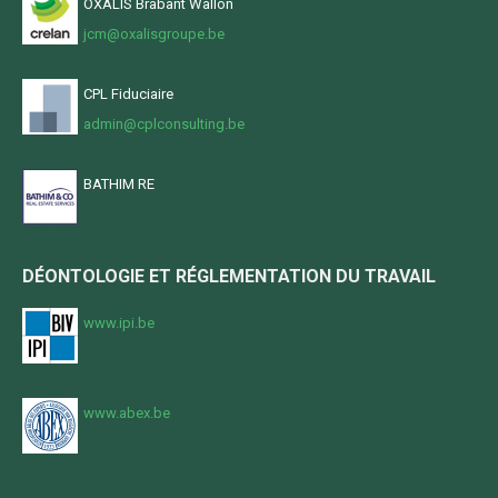
OXALIS Brabant Wallon
jcm@oxalisgroupe.be
CPL Fiduciaire
admin@cplconsulting.be
BATHIM RE
DÉONTOLOGIE ET RÉGLEMENTATION DU TRAVAIL
www.ipi.be
www.abex.be