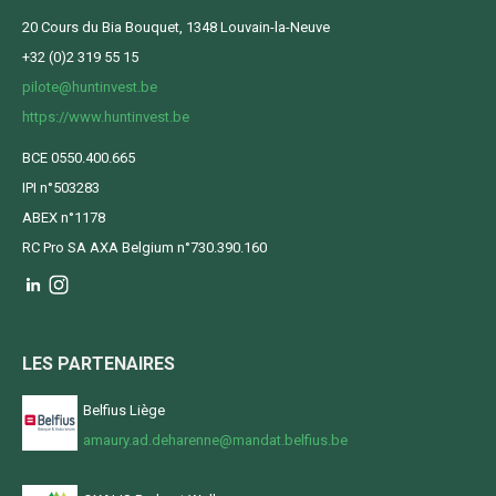
20 Cours du Bia Bouquet, 1348 Louvain-la-Neuve
+32 (0)2 319 55 15
pilote@huntinvest.be
https://www.huntinvest.be
BCE 0550.400.665
IPI n°503283
ABEX n°1178
RC Pro SA AXA Belgium n°730.390.160
LES PARTENAIRES
Belfius Liège
amaury.ad.deharenne@mandat.belfius.be