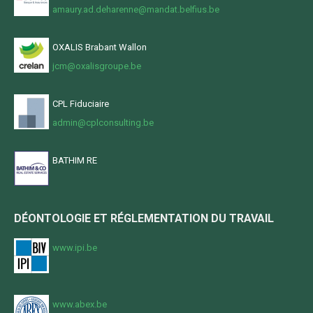
amaury.ad.deharenne@mandat.belfius.be
OXALIS Brabant Wallon
jcm@oxalisgroupe.be
CPL Fiduciaire
admin@cplconsulting.be
BATHIM RE
DÉONTOLOGIE ET RÉGLEMENTATION DU TRAVAIL
www.ipi.be
www.abex.be