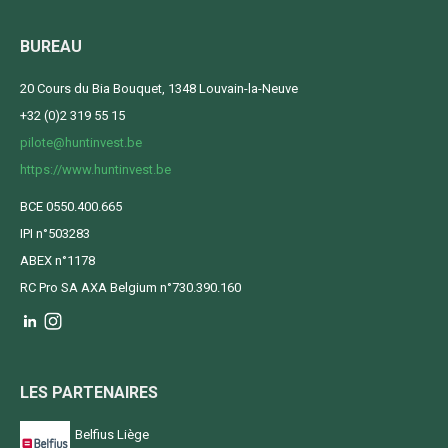
BUREAU
20 Cours du Bia Bouquet, 1348 Louvain-la-Neuve
+32 (0)2 319 55 15
pilote@huntinvest.be
https://www.huntinvest.be
BCE 0550.400.665
IPI n°503283
ABEX n°1178
RC Pro SA AXA Belgium n°730.390.160
LES PARTENAIRES
Belfius Liège