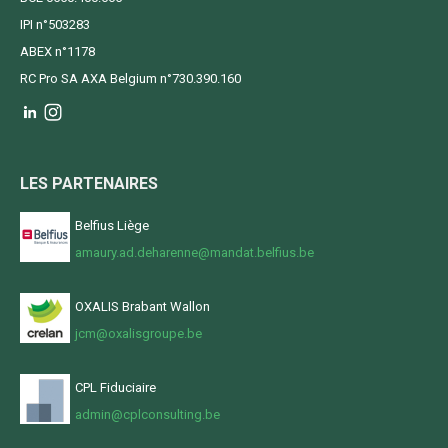
IPI n°503283
ABEX n°1178
RC Pro SA AXA Belgium n°730.390.160
LES PARTENAIRES
Belfius Liège
amaury.ad.deharenne@mandat.belfius.be
OXALIS Brabant Wallon
jcm@oxalisgroupe.be
CPL Fiduciaire
admin@cplconsulting.be