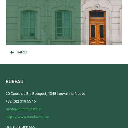
Retour
BUREAU
20 Cours du Bia Bouquet, 1348 Louvain-la-Neuve
+32 (0)2 319 55 15
pilote@huntinvest.be
https://www.huntinvest.be
BCE 0550.400.665