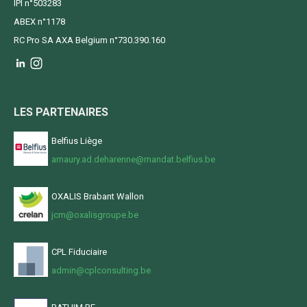
IPI n°503283
ABEX n°1178
RC Pro SA AXA Belgium n°730.390.160
LES PARTENAIRES
Belfius Liège
amaury.ad.deharenne@mandat.belfius.be
OXALIS Brabant Wallon
jcm@oxalisgroupe.be
CPL Fiduciaire
admin@cplconsulting.be