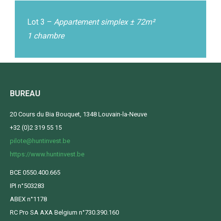
Lot 3 –
Appartement simplex ± 72m²
1 chambre
BUREAU
20 Cours du Bia Bouquet, 1348 Louvain-la-Neuve
+32 (0)2 319 55 15
pilote@huntinvest.be
https://www.huntinvest.be
BCE 0550.400.665
IPI n°503283
ABEX n°1178
RC Pro SA AXA Belgium n°730.390.160