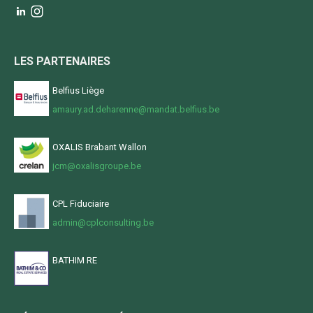
LES PARTENAIRES
Belfius Liège
amaury.ad.deharenne@mandat.belfius.be
OXALIS Brabant Wallon
jcm@oxalisgroupe.be
CPL Fiduciaire
admin@cplconsulting.be
BATHIM RE